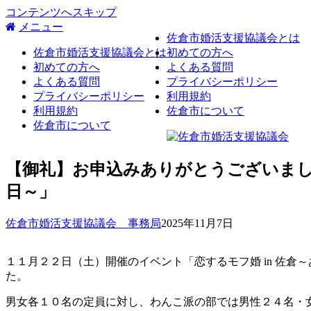
コンテンツへスキップ
メニュー
佐倉市婚活支援協議会とは
佐倉市婚活支援協議会とは
初めての方へ
初めての方へ
よくある質問
よくある質問
プライバシーポリシー
プライバシーポリシー
利用規約
利用規約
佐倉市について
佐倉市について
【御礼】お申込みありがとうございまし
日～」
佐倉市婚活支援協議会 事務局
2025年11月7日
１１月２２日（土）開催のイベント「恋するモフ婚 in 佐
た。
男女各１０名の定員に対し、わんこ派の部では男性２４名・